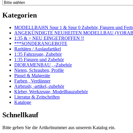
Kategorien
MODELLBAHN Spur 1 & Spur 0 Zubehör, Figuren und Fertig
ANGEKÜNDIGTE NEUHEITEN MODELLBAU (VORAB o
1:35 & > NEU EINGETROFFEN !!
***SONDERANGEBOTE
Raritäten / Auslaufartikel
1:35 Fahrzeuge, Zubehör
1:35 Figuren und Zubehör
DIORAMENBAU , -Zubehör
Nieten, Schrauben, Profile
Pinsel & Malgeräte
Farben , Verdünner
Airbrush; -artikel,-zubehör
Kleber, Werkzeuge, Modellbauzubehör
Literatur & Zeitschriften
Kataloge
Schnellkauf
Bitte geben Sie die Artikelnummer aus unserem Katalog ein.