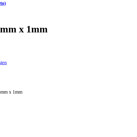
to)
0,6mm x 1mm
sten