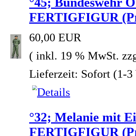
°45; Bundeswehr O
FERTIGFIGUR (Prei
60,00 EUR
( inkl. 19 % MwSt. zz
Lieferzeit: Sofort (1-
°32; Melanie mit E
FERTIGFIGUR (Prei