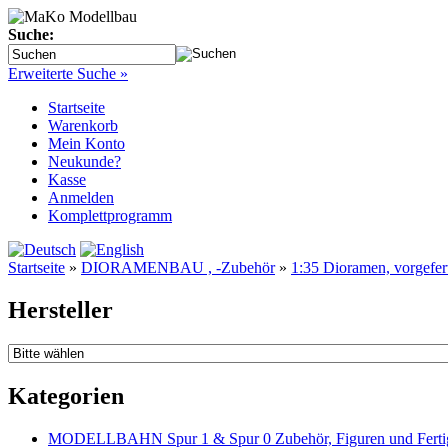
Suche:
Erweiterte Suche »
Startseite
Warenkorb
Mein Konto
Neukunde?
Kasse
Anmelden
Komplettprogramm
Startseite
»
DIORAMENBAU , -Zubehör
»
1:35 Dioramen, vorgefert
Hersteller
Kategorien
MODELLBAHN Spur 1 & Spur 0 Zubehör, Figuren und Fertig