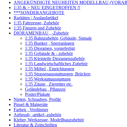
ANGEKÜNDIGTE NEUHEITEN MODELLBAU (VORAB o
1:35 & > NEU EINGETROFFEN !!
***SONDERANGEBOTE
Raritäten / Auslaufartikel
1:35 Fahrzeuge, Zubehör
1:35 Figuren und Zubehör
DIORAMENBAU , -Zubehör
1:35 Bahnzubehör, Gebäude, Signale
1:35 Bunker , Sperranlagen
1:35 Dioramen, vorgefertigt
1:35 Gebäude & - zubehör
1:35 Kleinteile Dioramenzubehör
1:35 Landwirtschaftliches Zubehör
1:35 Möbel , Einrichtungen
1:35 Strassenausstattungen, Brücken
1:35 Werkstattausstattung
1:35 Zäune , Ziergitter etc.
Geländebau , Pflanzen
Poster/Plakate
Nieten, Schrauben, Profile
Pinsel & Malgeräte
Farben , Verdünner
Airbrush; -artikel,-zubehör
Kleber, Werkzeuge, Modellbauzubehör
Literatur & Zeitschriften