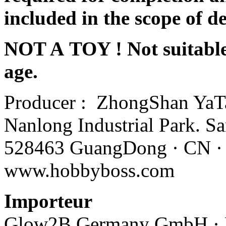
included in the scope of de
NOT A TOY ! Not suitable 
age.
Producer :
ZhongShan YaTai
Nanlong Industrial Park. 
528463 GuangDong · CN ·
www.hobbyboss.com
Importeur
Glow2B Germany GmbH · Er