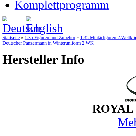
Komplettprogramm
Startseite
»
1:35 Figuren und Zubehör
»
1:35 Militärfiguren 2.Weltkri
Deutscher Panzermann in Winteruniform 2.WK
Hersteller Info
ROYAL 
Meh