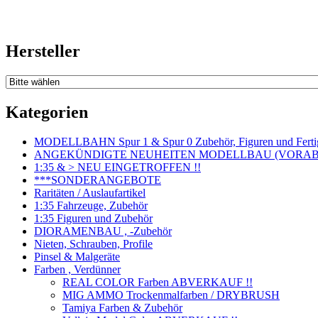
Hersteller
Kategorien
MODELLBAHN Spur 1 & Spur 0 Zubehör, Figuren und Fertig
ANGEKÜNDIGTE NEUHEITEN MODELLBAU (VORAB o
1:35 & > NEU EINGETROFFEN !!
***SONDERANGEBOTE
Raritäten / Auslaufartikel
1:35 Fahrzeuge, Zubehör
1:35 Figuren und Zubehör
DIORAMENBAU , -Zubehör
Nieten, Schrauben, Profile
Pinsel & Malgeräte
Farben , Verdünner
REAL COLOR Farben ABVERKAUF !!
MIG AMMO Trockenmalfarben / DRYBRUSH
Tamiya Farben & Zubehör