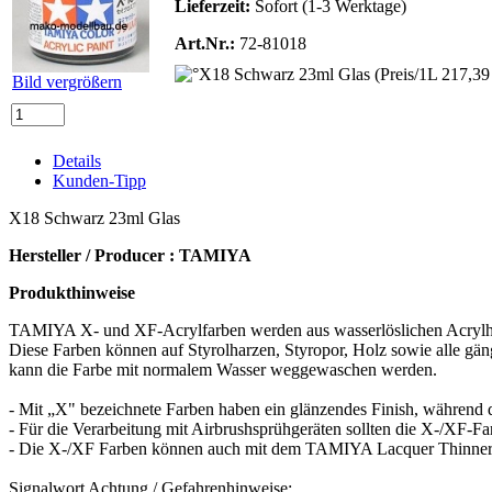
Lieferzeit:
Sofort (1-3 Werktage)
Art.Nr.:
72-81018
Bild vergrößern
Details
Kunden-Tipp
X18 Schwarz 23ml Glas
Hersteller / Producer : TAMIYA
Produkthinweise
TAMIYA X- und XF-Acrylfarben werden aus wasserlöslichen Acrylharze
Diese Farben können auf Styrolharzen, Styropor, Holz sowie alle gäng
kann die Farbe mit normalem Wasser weggewaschen werden.
- Mit „X" bezeichnete Farben haben ein glänzendes Finish, während 
- Für die Verarbeitung mit Airbrushsprühgeräten sollten die X-/X
- Die X-/XF Farben können auch mit dem TAMIYA Lacquer Thinner 870
Signalwort Achtung / Gefahrenhinweise: