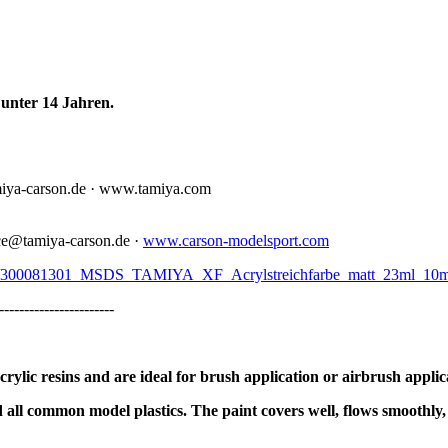
unter 14 Jahren.
miya-carson.de · www.tamiya.com
ce@tamiya-carson.de ·
www.carson-modelsport.com
1301/300081301_MSDS_TAMIYA_XF_Acrylstreichfarbe_matt_23ml_10m
-----------------------
lic resins and are ideal for brush application or airbrush applic
 all common model plastics. The paint covers well, flows smoothly,