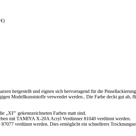
n hergestellt und eignen sich hervorragend für die Pinsellackierung
igen Modellkunststoffe verwendet werden.. Die Farbe deckt gut ab, fli
die „XF" gekennzeichneten Farben matt sind.
F-Farben mit TAMIYA X-20A Acryl Verdünner 81040 verdünnt werden.
77 verdünnt werden. Dies ermöglicht ein schnelleres Trocknungserge