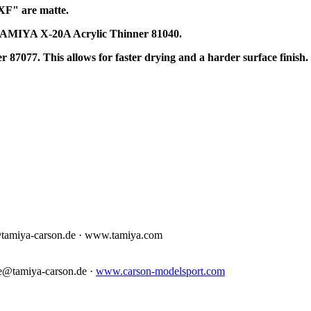
"XF" are matte.
h TAMIYA X-20A Acrylic Thinner 81040.
7077. This allows for faster drying and a harder surface finish.
e@tamiya-carson.de · www.tamiya.com
e@tamiya-carson.de ·
www.carson-modelsport.com