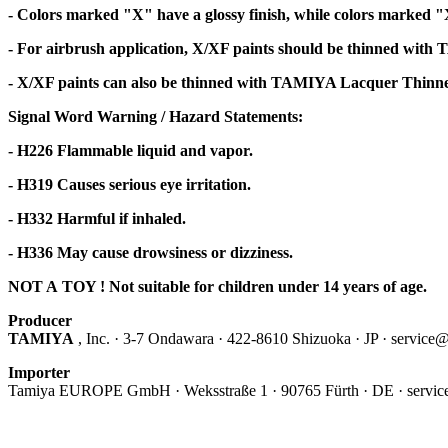
- Colors marked "X" have a glossy finish, while colors marked 
- For airbrush application, X/XF paints should be thinned wit
- X/XF paints can also be thinned with TAMIYA Lacquer Thinner 8
Signal Word Warning / Hazard Statements:
- H226 Flammable liquid and vapor.
- H319 Causes serious eye irritation.
- H332 Harmful if inhaled.
- H336 May cause drowsiness or dizziness.
NOT A TOY ! Not suitable for children under 14 years of age.
Producer
TAMIYA
, Inc. · 3-7 Ondawara · 422-8610 Shizuoka · JP · servic
Importer
Tamiya EUROPE GmbH · Weksstraße 1 · 90765 Fürth · DE · servic