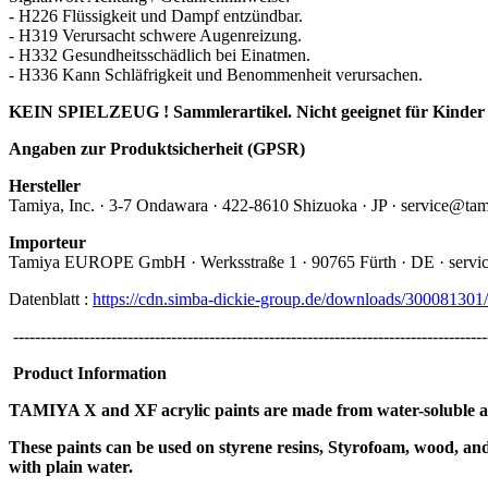
- H226 Flüssigkeit und Dampf entzündbar.
- H319 Verursacht schwere Augenreizung.
- H332 Gesundheitsschädlich bei Einatmen.
- H336 Kann Schläfrigkeit und Benommenheit verursachen.
KEIN SPIELZEUG ! Sammlerartikel. Nicht geeignet für Kinder 
Angaben zur Produktsicherheit (GPSR)
Hersteller
Tamiya, Inc.
· 3-7 Ondawara · 422-8610 Shizuoka · JP · service@ta
Importeur
Tamiya EUROPE GmbH · Werksstraße 1 · 90765 Fürth · DE · servi
Datenblatt :
https://cdn.simba-dickie-group.de/downloads/30008
---------------------------------------------------------------------------------------
Product Information
TAMIYA X and XF acrylic paints are made from water-soluble acry
These paints can be used on styrene resins, Styrofoam, wood, and
with plain water.