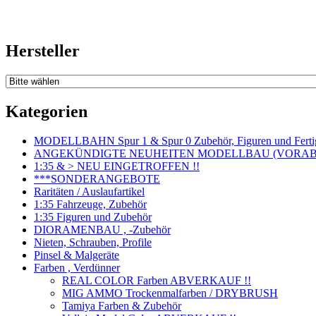
Hersteller
Kategorien
MODELLBAHN Spur 1 & Spur 0 Zubehör, Figuren und Fertig
ANGEKÜNDIGTE NEUHEITEN MODELLBAU (VORAB o
1:35 & > NEU EINGETROFFEN !!
***SONDERANGEBOTE
Raritäten / Auslaufartikel
1:35 Fahrzeuge, Zubehör
1:35 Figuren und Zubehör
DIORAMENBAU , -Zubehör
Nieten, Schrauben, Profile
Pinsel & Malgeräte
Farben , Verdünner
REAL COLOR Farben ABVERKAUF !!
MIG AMMO Trockenmalfarben / DRYBRUSH
Tamiya Farben & Zubehör