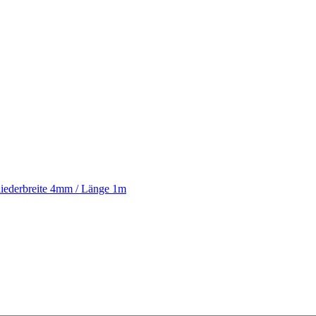
liederbreite 4mm / Länge 1m