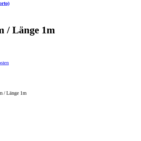
orto)
m / Länge 1m
sten