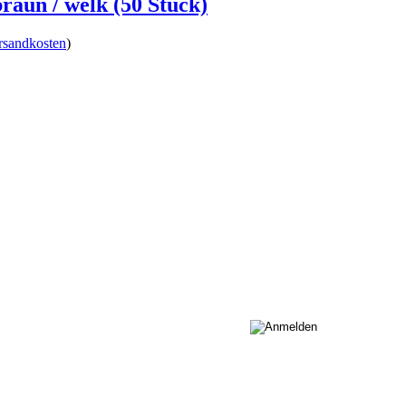
braun / welk (50 Stück)
rsandkosten
)