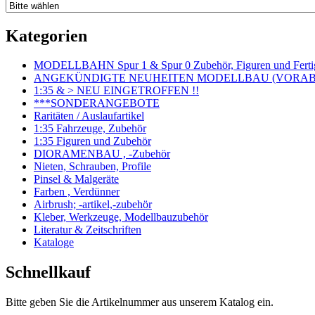
Kategorien
MODELLBAHN Spur 1 & Spur 0 Zubehör, Figuren und Fertig
ANGEKÜNDIGTE NEUHEITEN MODELLBAU (VORAB o
1:35 & > NEU EINGETROFFEN !!
***SONDERANGEBOTE
Raritäten / Auslaufartikel
1:35 Fahrzeuge, Zubehör
1:35 Figuren und Zubehör
DIORAMENBAU , -Zubehör
Nieten, Schrauben, Profile
Pinsel & Malgeräte
Farben , Verdünner
Airbrush; -artikel,-zubehör
Kleber, Werkzeuge, Modellbauzubehör
Literatur & Zeitschriften
Kataloge
Schnellkauf
Bitte geben Sie die Artikelnummer aus unserem Katalog ein.