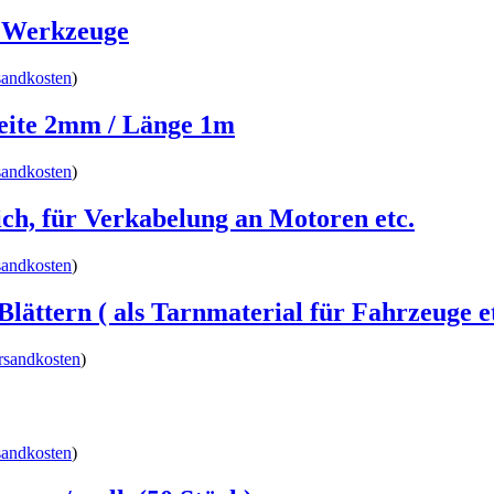
d Werkzeuge
sandkosten
)
eite 2mm / Länge 1m
sandkosten
)
ich, für Verkabelung an Motoren etc.
sandkosten
)
Blättern ( als Tarnmaterial für Fahrzeuge e
rsandkosten
)
sandkosten
)