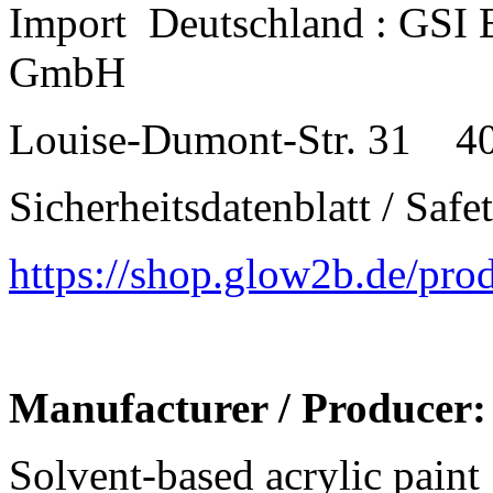
Import
Deutschland : GSI
GmbH
Louise-Dumont-Str. 31
4
Sicherheitsdatenblatt / Safe
https://shop.glow2b.de/pr
Manufacturer / Producer
Solvent-based acrylic paint