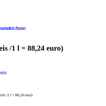
uzüglich Porto)
is /1 l = 88,24 euro)
sten