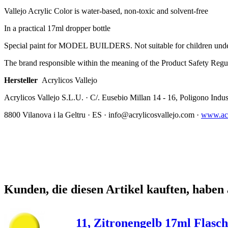
Vallejo Acrylic Color is water-based, non-toxic and solvent-free
In a practical 17ml dropper bottle
Special paint for MODEL BUILDERS. Not suitable for children unde
The brand responsible within the meaning of the Product Safety Regu
Hersteller
Acrylicos Vallejo
Acrylicos Vallejo S.L.U. · C/. Eusebio Millan 14 - 16, Poligono Indust
8800 Vilanova i la Geltru · ES · info@acrylicosvallejo.com ·
www.acr
Kunden, die diesen Artikel kauften, haben 
11, Zitronengelb 17ml Flasche