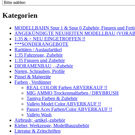
Kategorien
MODELLBAHN Spur 1 & Spur 0 Zubehör, Figuren und Fertig
ANGEKÜNDIGTE NEUHEITEN MODELLBAU (VORAB o
1:35 & > NEU EINGETROFFEN !!
***SONDERANGEBOTE
Raritäten / Auslaufartikel
1:35 Fahrzeuge, Zubehör
1:35 Figuren und Zubehör
DIORAMENBAU , -Zubehör
Nieten, Schrauben, Profile
Pinsel & Malgeräte
Farben , Verdünner
REAL COLOR Farben ABVERKAUF !!
MIG AMMO Trockenmalfarben / DRYBRUSH
Tamiya Farben & Zubehör
Vallejo Model Color ABVERKAUF !!
Panzer Aces Farben/Color ABVERKAUF !!
Vallejo Wash
Airbrush; -artikel,-zubehör
Kleber, Werkzeuge, Modellbauzubehör
Literatur & Zeitschriften