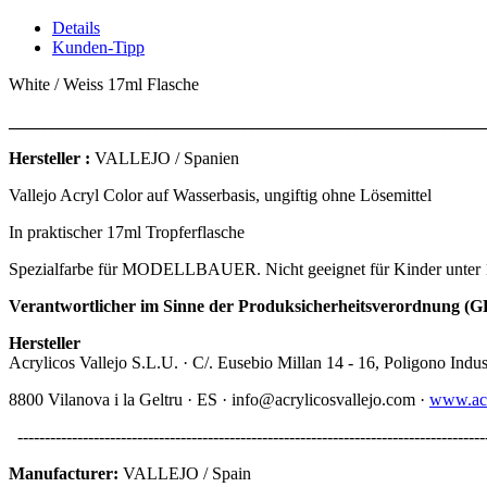
Details
Kunden-Tipp
White / Weiss 17ml Flasche
_______________________________________________________
Hersteller :
VALLEJO / Spanien
Vallejo Acryl Color auf Wasserbasis, ungiftig ohne Lösemittel
In praktischer 17ml Tropferflasche
Spezialfarbe für MODELLBAUER. Nicht geeignet für Kinder unter 
Verantwortlicher im Sinne der Produksicherheitsverordnung (GP
Hersteller
Acrylicos Vallejo S.L.U. · C/. Eusebio Millan 14 - 16, Poligono Indust
8800 Vilanova i la Geltru · ES · info@acrylicosvallejo.com ·
www.acr
-------------------------------------------------------------------------------------
Manufacturer:
VALLEJO / Spain