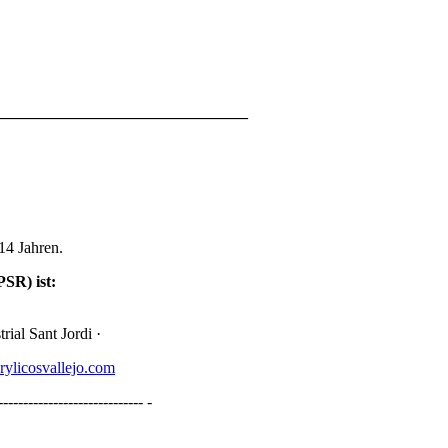
_______________________________
14 Jahren.
SR) ist:
rial Sant Jordi ·
ylicosvallejo.com
------------------------------ -