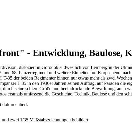
tfront" - Entwicklung, Baulose, 
division, disloziert in Gorodok südwestlich von Lemberg in der Ukrain
7. und 68. Panzerregiment und weitere Einheiten auf Korpsebene macht
(!) T-35 der beiden Regimenter binnen nur etwas mehr als zwei Wochen
rmpanzer T-35 in den 1930er Jahren seinen Auftrag, auf Paraden die e
ihm, durch seine schiere Größe und beeindruckende Bewaffnung, auch we
Fotos erstmals umfassend die Geschichte, Technik, Baulose und den sch
t dokumentiert.
n und zwei 1/35 Maßstabszeichnungen bebildert