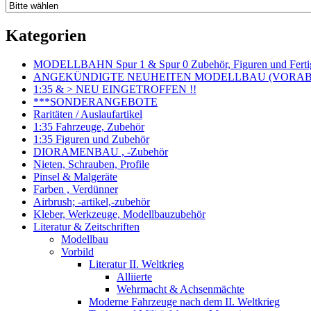
Kategorien
MODELLBAHN Spur 1 & Spur 0 Zubehör, Figuren und Fertig
ANGEKÜNDIGTE NEUHEITEN MODELLBAU (VORAB o
1:35 & > NEU EINGETROFFEN !!
***SONDERANGEBOTE
Raritäten / Auslaufartikel
1:35 Fahrzeuge, Zubehör
1:35 Figuren und Zubehör
DIORAMENBAU , -Zubehör
Nieten, Schrauben, Profile
Pinsel & Malgeräte
Farben , Verdünner
Airbrush; -artikel,-zubehör
Kleber, Werkzeuge, Modellbauzubehör
Literatur & Zeitschriften
Modellbau
Vorbild
Literatur II. Weltkrieg
Alliierte
Wehrmacht & Achsenmächte
Moderne Fahrzeuge nach dem II. Weltkrieg