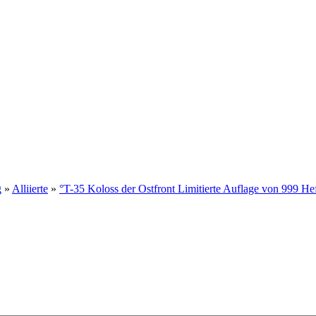
g
»
Alliierte
»
°T-35 Koloss der Ostfront Limitierte Auflage von 999 Hef