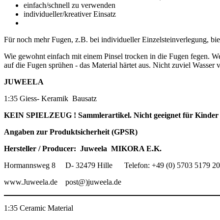
einfach/schnell zu verwenden
individueller/kreativer Einsatz
Für noch mehr Fugen, z.B. bei individueller Einzelsteinverlegung, bi
Wie gewohnt einfach mit einem Pinsel trocken in die Fugen fegen. We
auf die Fugen sprühen - das Material härtet aus. Nicht zuviel Wass
JUWEELA
1:35 Giess- Keramik
Bausatz
KEIN SPIELZEUG ! Sammlerartikel. Nicht geeignet für Kinder 
Angaben zur Produktsicherheit (GPSR)
Hersteller / Producer:
Juweela
MIKORA E.K.
Hormannsweg 8
D- 32479 Hille
Telefon: +49 (0) 5703 5179 20
www.Juweela.de
post@)juweela.de
1:35 Ceramic Material