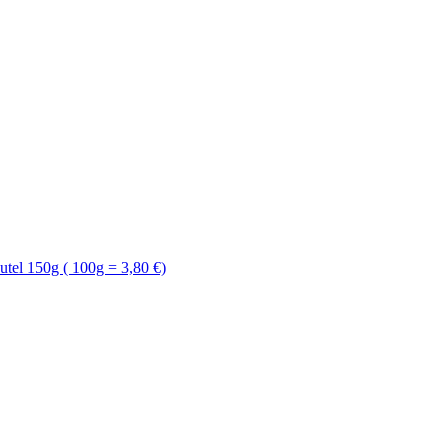
l 150g ( 100g = 3,80 €)