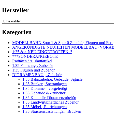
Hersteller
Kategorien
MODELLBAHN Spur 1 & Spur 0 Zubehör, Figuren und Fertig
ANGEKÜNDIGTE NEUHEITEN MODELLBAU (VORAB o
1:35 & > NEU EINGETROFFEN !!
***SONDERANGEBOTE
Raritäten / Auslaufartikel
1:35 Fahrzeuge, Zubehör
1:35 Figuren und Zubehör
DIORAMENBAU , -Zubehör
1:35 Bahnzubehör, Gebäude, Signale
1:35 Bunker , Sperranlagen
1:35 Dioramen, vorgefertigt
1:35 Gebäude & - zubehör
1:35 Kleinteile Dioramenzubehör
1:35 Landwirtschaftliches Zubehör
1:35 Möbel , Einrichtungen
1:35 Strassenausstattungen, Brücken