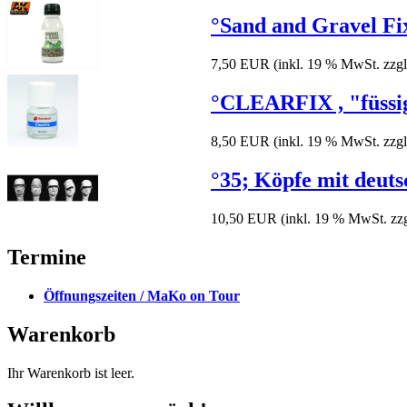
°Sand and Gravel Fix
7,50 EUR
(inkl. 19 % MwSt. zzg
°CLEARFIX , "füssige
8,50 EUR
(inkl. 19 % MwSt. zzg
°35; Köpfe mit deu
10,50 EUR
(inkl. 19 % MwSt. zz
Termine
Öffnungszeiten / MaKo on Tour
Warenkorb
Ihr Warenkorb ist leer.