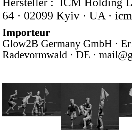
Hersteller :
ICM Holding Ltd
64 · 02099 Kyiv · UA · i
Importeur
Glow2B Germany GmbH · Erlen
Radevormwald · DE · mail@