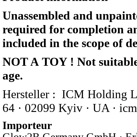
Unassembled and unpainte
required for completion an
included in the scope of de
NOT A TOY ! Not suitable 
age.
Hersteller :
ICM Holding Ltd
64 · 02099 Kyiv · UA · i
Importeur
Glow2B Germany GmbH · Erlen