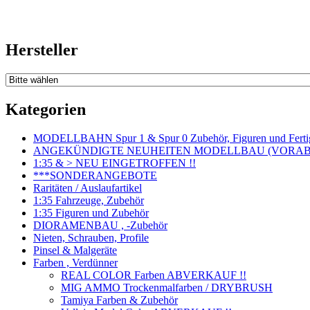
Hersteller
Kategorien
MODELLBAHN Spur 1 & Spur 0 Zubehör, Figuren und Fertig
ANGEKÜNDIGTE NEUHEITEN MODELLBAU (VORAB o
1:35 & > NEU EINGETROFFEN !!
***SONDERANGEBOTE
Raritäten / Auslaufartikel
1:35 Fahrzeuge, Zubehör
1:35 Figuren und Zubehör
DIORAMENBAU , -Zubehör
Nieten, Schrauben, Profile
Pinsel & Malgeräte
Farben , Verdünner
REAL COLOR Farben ABVERKAUF !!
MIG AMMO Trockenmalfarben / DRYBRUSH
Tamiya Farben & Zubehör