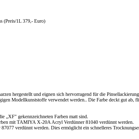
n hergestellt und eignen sich hervorragend für die Pinsellackierung
igen Modellkunststoffe verwendet werden.. Die Farbe deckt gut ab, fli
die „XF" gekennzeichneten Farben matt sind.
F-Farben mit TAMIYA X-20A Acryl Verdünner 81040 verdünnt werden.
77 verdünnt werden. Dies ermöglicht ein schnelleres Trocknungserge