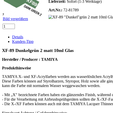
Lieferzeit:
Sofort (1-3 Werktage)
Art.Nr.:
72-81789
Bild vergrößern
Details
Kunden-Tipp
XF-89 Dunkelgrün 2 matt 10ml Glas
Hersteller / Producer : TAMIYA
Produkthinweise
TAMIYA X- und XF-Acrylfarben werden aus wasserlöslichen Acrylharze
Diese Farben können auf Styrolharzen, Styropor, Holz sowie alle gäng
kann die Farbe mit normalem Wasser weggewaschen werden.
- Mit „X" bezeichnete Farben haben ein glänzendes Finish, während 
- Für die Verarbeitung mit Airbrushsprühgeräten sollten die X-/X
- Die X-/XF Farben können auch mit dem TAMIYA Lacquer Thinner 870
Signalwort Achtung / Gefahrenhinweise: