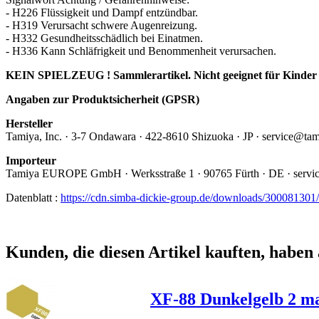
- H226 Flüssigkeit und Dampf entzündbar.
- H319 Verursacht schwere Augenreizung.
- H332 Gesundheitsschädlich bei Einatmen.
- H336 Kann Schläfrigkeit und Benommenheit verursachen.
KEIN SPIELZEUG ! Sammlerartikel. Nicht geeignet für Kinder 
Angaben zur Produktsicherheit (GPSR)
Hersteller
Tamiya, Inc.
· 3-7 Ondawara · 422-8610 Shizuoka · JP · service@ta
Importeur
Tamiya EUROPE GmbH · Werksstraße 1 · 90765 Fürth · DE · servi
Datenblatt :
https://cdn.simba-dickie-group.de/downloads/30008
Kunden, die diesen Artikel kauften, haben 
XF-88 Dunkelgelb 2 mat