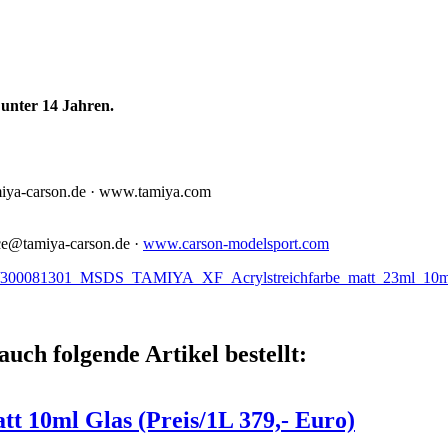
unter 14 Jahren.
miya-carson.de · www.tamiya.com
ce@tamiya-carson.de ·
www.carson-modelsport.com
1301/300081301_MSDS_TAMIYA_XF_Acrylstreichfarbe_matt_23ml_10m
auch folgende Artikel bestellt:
t 10ml Glas (Preis/1L 379,- Euro)