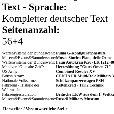
Text - Sprache:
Kompletter deutscher Text
Seitenanzahl:
56
+
4
Waffensysteme der Bundeswehr:
Puma G-Konfigurationsstufe
Museen&Events&Sammlerszene:
Museo Storico Piana delle Orme
Waffensysteme der Bundeswehr:
Faun Autokran (6x6) LK 1212-48
Manöver "Gute alte Zeit":
Heeresübung "Gutes Omen 71"
US Army:
Combined Resolve XV
British Army:
CENTAUR Multi-Role Military V
Nationale Volksarmee:
Schützenpanzerwagen PSH
Fahrzeug - Historie der
Kettenkrad - Teil 2 Technik
Wehrmacht:
Fahrzeug­restauration:
Britische LKW aus dem 1. Weltkr
Museen&Events&Sammlerszene:
Russell Military Museum
Hersteller / Verantwortliche Stelle