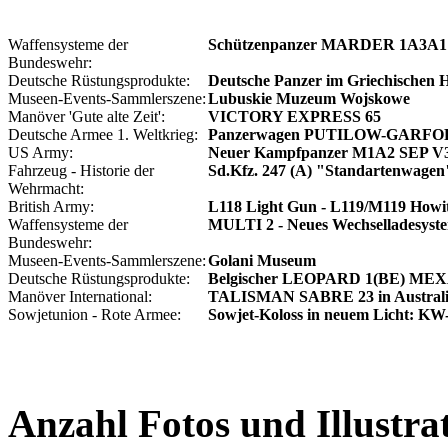
Waffensysteme der
Schützenpanzer MARDER 1A3A
Bundeswehr:
Deutsche Rüstungsprodukte:
Deutsche Panzer im Griechischen 
Museen-Events-Sammlerszene:
Lubuskie Muzeum Wojskowe
Manöver 'Gute alte Zeit':
VICTORY EXPRESS 65
Deutsche Armee 1. Weltkrieg:
Panzerwagen PUTILOW-GARF
US Army:
Neuer Kampfpanzer M1A2 SEP 
Fahrzeug - Historie der
Sd.Kfz. 247 (A) "Standartenwagen
Wehrmacht:
British Army:
L118 Light Gun - L119/M119 Howi
Waffensysteme der
MULTI 2 - Neues Wechselladesyst
Bundeswehr:
Museen-Events-Sammlerszene:
Golani Museum
Deutsche Rüstungsprodukte:
Belgischer LEOPARD 1(BE) ME
Manöver International:
TALISMAN SABRE 23 in Austral
Sowjetunion - Rote Armee:
Sowjet-Koloss in neuem Licht: KW
Anzahl Fotos und Illustra