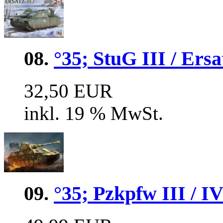
08.
°35; StuG III / Er
32,50 EUR
inkl. 19 % MwSt.
09.
°35; Pzkpfw III / IV