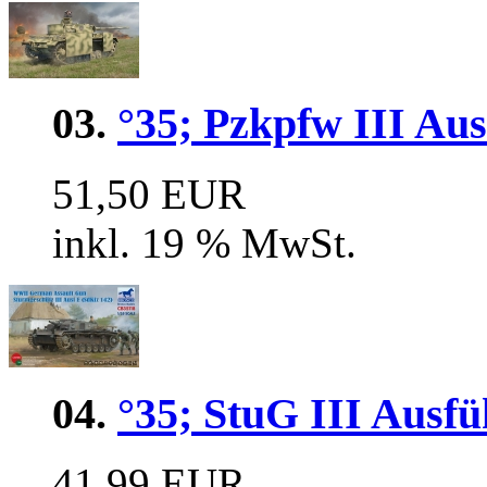
03.
°35; Pzkpfw III Aus
51,50 EUR
inkl. 19 % MwSt.
04.
°35; StuG III Ausf
41,99 EUR