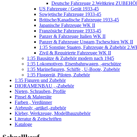
Deutsche Fahrzeuge 2.Weltkrieg ZUBEHÖR
US Fahrzeuge / Gerät 1933-45
Sowjetische Fahrzeuge 1933-45
Britische/Kanadische Fahrzeuge 1933-45
Japanische Fahrzeuge WK II
Französiche Fahrzeuge 1933-45
Panzer & Fahrzeuge Italien WK II
Panzer & Fahrzeuge Ungarn,Tscheschien WK II
1:35 Sonstige Staaten, Fahrzeuge & Zubehör 2.
Zivil & Requirierte Fahrzeuge WK II
1:35 Bausätze & Zubehör modern nach 1945
1:35 Lokomotiven, Eisenbahnwagen, -geschütze
1:35 Marinefiguren, Schiffe , U-Boote, Zubehör
1:35 Fluggerät, Piloten, Zubehör
1:35 Figuren und Zubehör
DIORAMENBAU , -Zubehör
Nieten, Schrauben, Profile
Pinsel & Malgeräte
Farben , Verdünner
Airbrush; -artikel,-zubehör
Kleber, Werkzeuge, Modellbauzubehör
Literatur & Zeitschriften
Kataloge