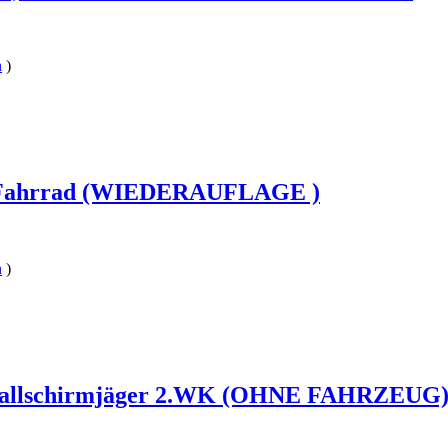
n
)
är-Fahrrad (WIEDERAUFLAGE )
n
)
S Fallschirmjäger 2.WK (OHNE FAHRZEUG