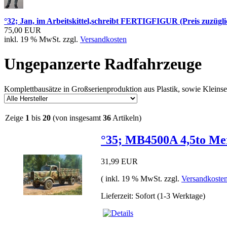
°32; Jan, im Arbeitskittel,schreibt FERTIGFIGUR (Preis zuzügli
75,00 EUR
inkl. 19 % MwSt. zzgl.
Versandkosten
Ungepanzerte Radfahrzeuge
Komplettbausätze in Großserienproduktion aus Plastik, sowie Kleinse
Zeige
1
bis
20
(von insgesamt
36
Artikeln)
°35; MB4500A 4,5to Me
31,99 EUR
( inkl. 19 % MwSt. zzgl.
Versandkoste
Lieferzeit: Sofort (1-3 Werktage)