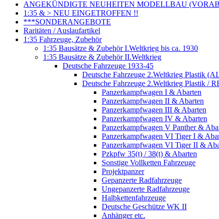
ANGEKÜNDIGTE NEUHEITEN MODELLBAU (VORAB o
1:35 & > NEU EINGETROFFEN !!
***SONDERANGEBOTE
Raritäten / Auslaufartikel
1:35 Fahrzeuge, Zubehör
1:35 Bausätze & Zubehör I.Weltkrieg bis ca. 1930
1:35 Bausätze & Zubehör II.Weltkrieg
Deutsche Fahrzeuge 1933-45
Deutsche Fahrzeuge 2.Weltkrieg Plastik (AL
Deutsche Fahrzeuge 2.Weltkrieg Plastik / RE
Panzerkampfwagen I & Abarten
Panzerkampfwagen II & Abarten
Panzerkampfwagen III & Abarten
Panzerkampfwagen IV & Abarten
Panzerkampfwagen V Panther & Aba
Panzerkampfwagen VI Tiger I & Aba
Panzerkampfwagen VI Tiger II & Aba
Pzkpfw 35(t) / 38(t) & Abarten
Sonstige Vollketten Fahrzeuge
Projektpanzer
Gepanzerte Radfahrzeuge
Ungepanzerte Radfahrzeuge
Halbkettenfahrzeuge
Deutsche Geschütze WK II
Anhänger etc.