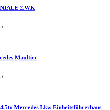
ONIALE 2.WK
n
)
cedes Maultier
n
)
4,5to Mercedes Lkw Einheitsführerhaus