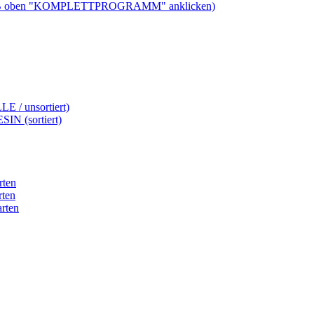
ben "KOMPLETTPROGRAMM" anklicken)
LE / unsortiert)
SIN (sortiert)
rten
rten
rten