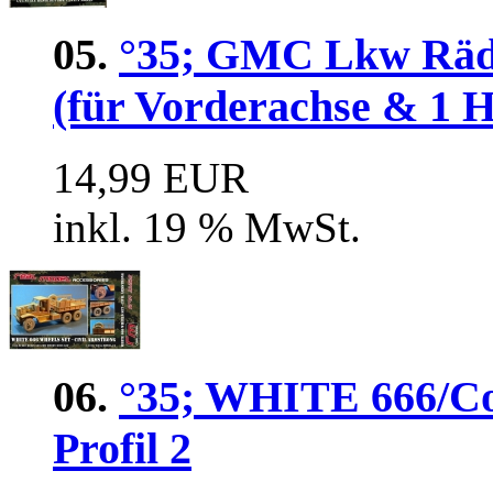
05.
°35; GMC Lkw Räde
(für Vorderachse & 1 H
14,99 EUR
inkl. 19 % MwSt.
06.
°35; WHITE 666/Cor
Profil 2