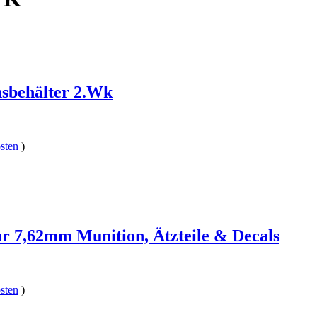
nsbehälter 2.Wk
sten
)
ür 7,62mm Munition, Ätzteile & Decals
sten
)