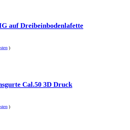
G auf Dreibeinbodenlafette
sten
)
nsgurte Cal.50 3D Druck
sten
)