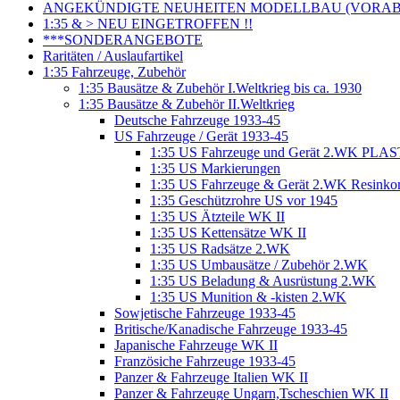
ANGEKÜNDIGTE NEUHEITEN MODELLBAU (VORAB o
1:35 & > NEU EINGETROFFEN !!
***SONDERANGEBOTE
Raritäten / Auslaufartikel
1:35 Fahrzeuge, Zubehör
1:35 Bausätze & Zubehör I.Weltkrieg bis ca. 1930
1:35 Bausätze & Zubehör II.Weltkrieg
Deutsche Fahrzeuge 1933-45
US Fahrzeuge / Gerät 1933-45
1:35 US Fahrzeuge und Gerät 2.WK PLA
1:35 US Markierungen
1:35 US Fahrzeuge & Gerät 2.WK Resinkom
1:35 Geschützrohre US vor 1945
1:35 US Ätzteile WK II
1:35 US Kettensätze WK II
1:35 US Radsätze 2.WK
1:35 US Umbausätze / Zubehör 2.WK
1:35 US Beladung & Ausrüstung 2.WK
1:35 US Munition & -kisten 2.WK
Sowjetische Fahrzeuge 1933-45
Britische/Kanadische Fahrzeuge 1933-45
Japanische Fahrzeuge WK II
Französiche Fahrzeuge 1933-45
Panzer & Fahrzeuge Italien WK II
Panzer & Fahrzeuge Ungarn,Tscheschien WK II