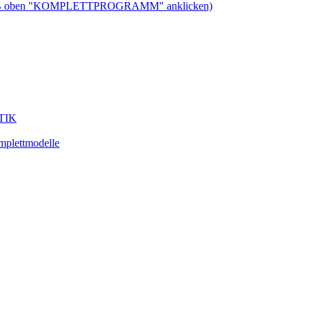
ben "KOMPLETTPROGRAMM" anklicken)
STIK
plettmodelle