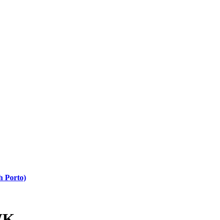
h Porto)
WK