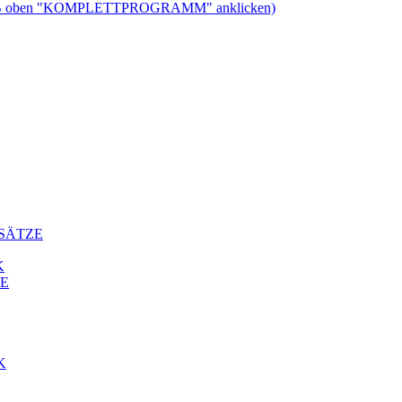
ben "KOMPLETTPROGRAMM" anklicken)
ENSÄTZE
K
LE
WK