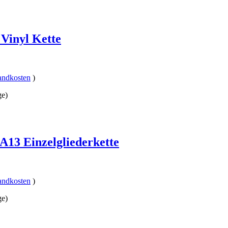
Vinyl Kette
andkosten
)
ge)
 A13 Einzelgliederkette
andkosten
)
ge)