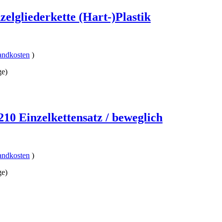
elgliederkette (Hart-)Plastik
andkosten
)
ge)
0 Einzelkettensatz / beweglich
andkosten
)
ge)