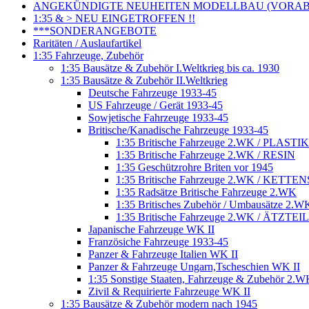
ANGEKÜNDIGTE NEUHEITEN MODELLBAU (VORAB o
1:35 & > NEU EINGETROFFEN !!
***SONDERANGEBOTE
Raritäten / Auslaufartikel
1:35 Fahrzeuge, Zubehör
1:35 Bausätze & Zubehör I.Weltkrieg bis ca. 1930
1:35 Bausätze & Zubehör II.Weltkrieg
Deutsche Fahrzeuge 1933-45
US Fahrzeuge / Gerät 1933-45
Sowjetische Fahrzeuge 1933-45
Britische/Kanadische Fahrzeuge 1933-45
1:35 Britische Fahrzeuge 2.WK / PLASTIK
1:35 Britische Fahrzeuge 2.WK / RESIN
1:35 Geschützrohre Briten vor 1945
1:35 Britische Fahrzeuge 2.WK / KETT
1:35 Radsätze Britische Fahrzeuge 2.WK
1:35 Britisches Zubehör / Umbausätze 2.W
1:35 Britische Fahrzeuge 2.WK / ÄTZTEI
Japanische Fahrzeuge WK II
Französiche Fahrzeuge 1933-45
Panzer & Fahrzeuge Italien WK II
Panzer & Fahrzeuge Ungarn,Tscheschien WK II
1:35 Sonstige Staaten, Fahrzeuge & Zubehör 2.
Zivil & Requirierte Fahrzeuge WK II
1:35 Bausätze & Zubehör modern nach 1945