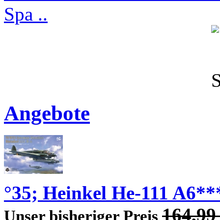
Spa ..
Angebote
°35; Heinkel He-111 A6**
164,9
Unser bisheriger Preis