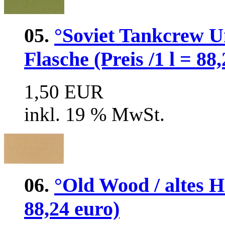
05.
°Soviet Tankcrew U
Flasche (Preis /1 l = 88
1,50 EUR
inkl. 19 % MwSt.
06.
°Old Wood / altes Ho
88,24 euro)