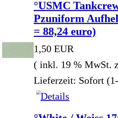
°USMC Tankcrew 
Pzuniform Aufhell
= 88,24 euro)
1,50 EUR
( inkl. 19 % MwSt. 
Lieferzeit: Sofort (
°White / Weiss 17m