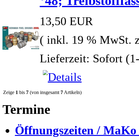
°48; Treibstofffä
13,50 EUR
( inkl. 19 % MwSt. 
Lieferzeit: Sofort (
Zeige
1
bis
7
(von insgesamt
7
Artikeln)
Termine
Öffnungszeiten / MaKo