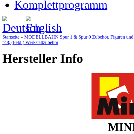
Komplettprogramm
Startseite
»
MODELLBAHN Spur 1 & Spur 0 Zubehör, Figuren und Fe
°48; (Feld-) Werkstattzubehör
Hersteller Info
MINI