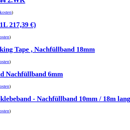
944 2.WK
kosten
)
1L 217,39 €)
osten
)
king Tape , Nachfüllband 18mm
osten
)
nd Nachfüllband 6mm
osten
)
klebeband - Nachfüllband 10mm / 18m lang 
osten
)