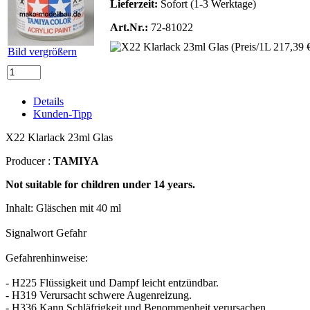
Lieferzeit:
Sofort (1-3 Werktage)
Art.Nr.:
72-81022
Bild vergrößern
Details
Kunden-Tipp
X22 Klarlack 23ml Glas
Producer :
TAMIYA
Not suitable for children under 14 years.
Inhalt: Gläschen mit 40 ml
Signalwort Gefahr
Gefahrenhinweise:
- H225 Flüssigkeit und Dampf leicht entzündbar.
- H319 Verursacht schwere Augenreizung.
- H336 Kann Schläfrigkeit und Benommenheit verursachen.