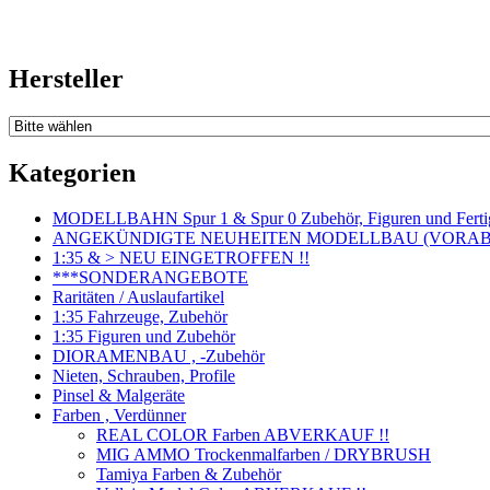
Hersteller
Kategorien
MODELLBAHN Spur 1 & Spur 0 Zubehör, Figuren und Fertig
ANGEKÜNDIGTE NEUHEITEN MODELLBAU (VORAB o
1:35 & > NEU EINGETROFFEN !!
***SONDERANGEBOTE
Raritäten / Auslaufartikel
1:35 Fahrzeuge, Zubehör
1:35 Figuren und Zubehör
DIORAMENBAU , -Zubehör
Nieten, Schrauben, Profile
Pinsel & Malgeräte
Farben , Verdünner
REAL COLOR Farben ABVERKAUF !!
MIG AMMO Trockenmalfarben / DRYBRUSH
Tamiya Farben & Zubehör