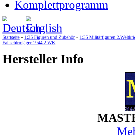
Komplettprogramm
Startseite
»
1:35 Figuren und Zubehör
»
1:35 Militärfiguren 2.Weltkri
Fallschirmjäger 1944 2.WK
Hersteller Info
MASTE
Meh