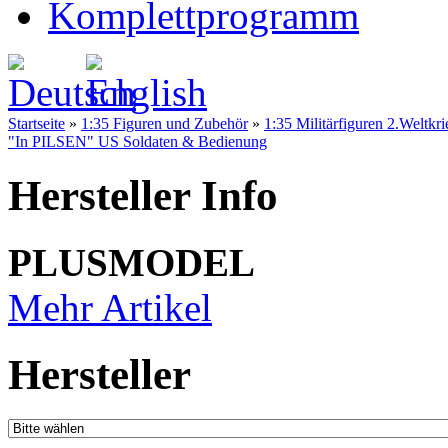
Komplettprogramm
Startseite
»
1:35 Figuren und Zubehör
»
1:35 Militärfiguren 2.Weltkri
"In PILSEN" US Soldaten & Bedienung
Hersteller Info
PLUSMODEL
Mehr Artikel
Hersteller