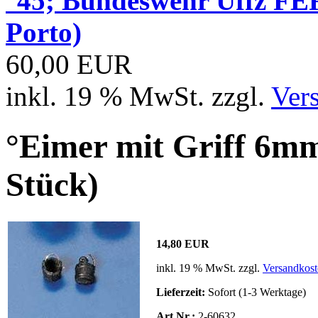
°45; Bundeswehr Uffz FE
Porto)
60,00 EUR
inkl. 19 % MwSt. zzgl.
Ver
°Eimer mit Griff 6mm
Stück)
14,80 EUR
inkl. 19 % MwSt. zzgl.
Versandkost
Lieferzeit:
Sofort (1-3 Werktage)
Art.Nr.:
2-60632