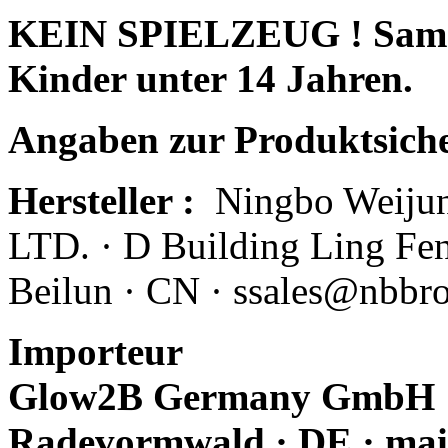
KEIN SPIELZEUG ! Sammle
Kinder unter 14 Jahren.
Angaben zur Produktsich
Hersteller :
Ningbo Weijun
LTD. · D Building Ling Fe
Beilun · CN · ssales@nbbr
Importeur
Glow2B Germany GmbH · E
Radevormwald · DE · mai