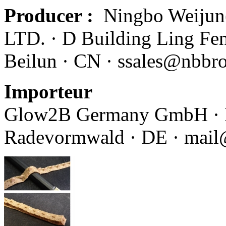
Producer :
Ningbo Weijun
LTD. · D Building Ling Fe
Beilun · CN · ssales@nbbr
Importeur
Glow2B Germany GmbH · Er
Radevormwald · DE · mai