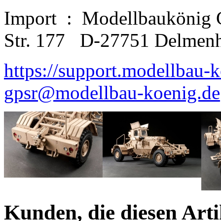
Import
:
Modellbaukönig
Str. 177
D-27751 Delmenh
https://support.modellbau-
gpsr@modellbau-koenig.de
Kunden, die diesen Arti