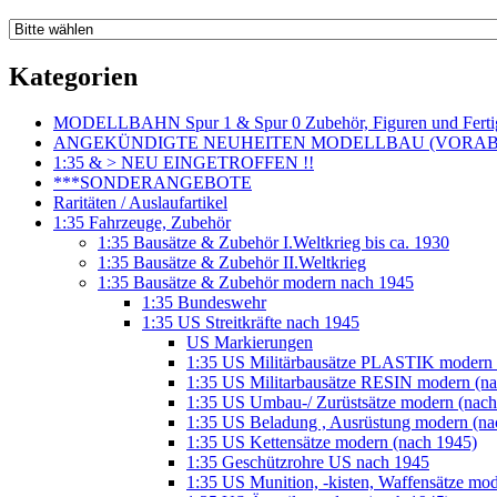
Kategorien
MODELLBAHN Spur 1 & Spur 0 Zubehör, Figuren und Fertig
ANGEKÜNDIGTE NEUHEITEN MODELLBAU (VORAB o
1:35 & > NEU EINGETROFFEN !!
***SONDERANGEBOTE
Raritäten / Auslaufartikel
1:35 Fahrzeuge, Zubehör
1:35 Bausätze & Zubehör I.Weltkrieg bis ca. 1930
1:35 Bausätze & Zubehör II.Weltkrieg
1:35 Bausätze & Zubehör modern nach 1945
1:35 Bundeswehr
1:35 US Streitkräfte nach 1945
US Markierungen
1:35 US Militärbausätze PLASTIK modern 
1:35 US Militarbausätze RESIN modern (na
1:35 US Umbau-/ Zurüstsätze modern (nach
1:35 US Beladung , Ausrüstung modern (na
1:35 US Kettensätze modern (nach 1945)
1:35 Geschützrohre US nach 1945
1:35 US Munition, -kisten, Waffensätze mo