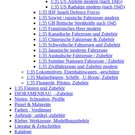
1:35 US Ätzteile modern (nach 1945)
1:35 US Radsätze modern (nach 1945)
1:35 IDF Israeli Defence Forces
1:35 Sowjet / russische Fahrzeuge modern
1:35 GB Britische Streitkräfte nach 1945
1:35 Französisches Heer modern
1:35 Kanadische Fahrzeuge und Zubehör
1:35 Chinesische Fahrzeuge & Zubehör
1:35 Schwedische Fahrzeueg und Zubehör
1:35 Japanische moderne Fahrzeuge
1:35 Australische Fahrzeuge / Zubehör
1:35 Sonstige Nationen Fahrzeuge / Zubehör
1:35 Zivilfahrzeuge und Zubehör modern
1:35 Lokomotiven, Eisenbahnwagen, -geschütze
1:35 Marinefiguren, Schiffe , U-Boote, Zubehör
1:35 Fluggerät, Piloten, Zubehör
1:35 Figuren und Zubehör
DIORAMENBAU , -Zubehör
Nieten, Schrauben, Profile
Pinsel & Malgeräte
Farben , Verdünner
Airbrush; -artikel,-zubehör
Kleber, Werkzeuge, Modellbauzubehör
Literatur & Zeitschriften
Kataloge