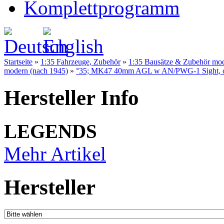
Komplettprogramm
Startseite
»
1:35 Fahrzeuge, Zubehör
»
1:35 Bausätze & Zubehör mo
modern (nach 1945)
»
°35; MK47 40mm AGL w AN/PWG-1 Sight, on 
Hersteller Info
LEGENDS
Mehr Artikel
Hersteller