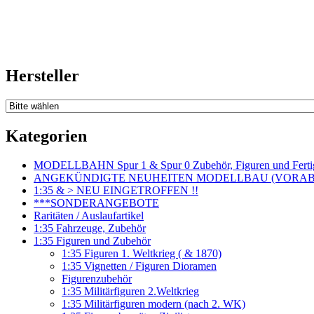
Hersteller
Kategorien
MODELLBAHN Spur 1 & Spur 0 Zubehör, Figuren und Fertig
ANGEKÜNDIGTE NEUHEITEN MODELLBAU (VORAB o
1:35 & > NEU EINGETROFFEN !!
***SONDERANGEBOTE
Raritäten / Auslaufartikel
1:35 Fahrzeuge, Zubehör
1:35 Figuren und Zubehör
1:35 Figuren 1. Weltkrieg ( & 1870)
1:35 Vignetten / Figuren Dioramen
Figurenzubehör
1:35 Militärfiguren 2.Weltkrieg
1:35 Militärfiguren modern (nach 2. WK)