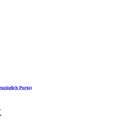
uzüglich Porto)
K