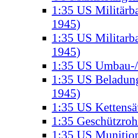
1:35 US Militär
1945)
1:35 US Militarb
1945)
1:35 US Umbau-/ 
1:35 US Beladung
1945)
1:35 US Kettensä
1:35 Geschützro
1:35 US Munition