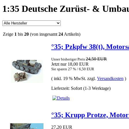
1:35 Deutsche Zurüst- & Umba
Zeige
1
bis
20
(von insgesamt
24
Artikeln)
°35; Pzkpfw 38(t), Motors
24,50 EUR
Unser bisheriger Preis
Jetzt nur 18,00 EUR
Sie sparen 27 % / 6,50 EUR
( inkl. 19 % MwSt. zzgl.
Versandkosten
)
Lieferzeit: Sofort (1-3 Werktage)
°35; Krupp Protze, Motor
27,20 EUR