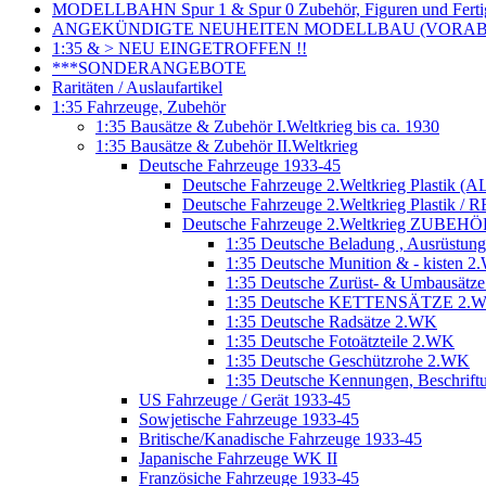
MODELLBAHN Spur 1 & Spur 0 Zubehör, Figuren und Fertig
ANGEKÜNDIGTE NEUHEITEN MODELLBAU (VORAB o
1:35 & > NEU EINGETROFFEN !!
***SONDERANGEBOTE
Raritäten / Auslaufartikel
1:35 Fahrzeuge, Zubehör
1:35 Bausätze & Zubehör I.Weltkrieg bis ca. 1930
1:35 Bausätze & Zubehör II.Weltkrieg
Deutsche Fahrzeuge 1933-45
Deutsche Fahrzeuge 2.Weltkrieg Plastik (AL
Deutsche Fahrzeuge 2.Weltkrieg Plastik / RE
Deutsche Fahrzeuge 2.Weltkrieg ZUBEHÖR
1:35 Deutsche Beladung , Ausrüstu
1:35 Deutsche Munition & - kisten 
1:35 Deutsche Zurüst- & Umbausätz
1:35 Deutsche KETTENSÄTZE 2.
1:35 Deutsche Radsätze 2.WK
1:35 Deutsche Fotoätzteile 2.WK
1:35 Deutsche Geschützrohe 2.WK
1:35 Deutsche Kennungen, Beschrift
US Fahrzeuge / Gerät 1933-45
Sowjetische Fahrzeuge 1933-45
Britische/Kanadische Fahrzeuge 1933-45
Japanische Fahrzeuge WK II
Französiche Fahrzeuge 1933-45