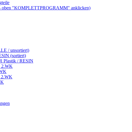
teile
ben "KOMPLETTPROGRAMM" anklicken)
LE / unsortiert)
SIN (sortiert)
 Plastik / RESIN
ng 2.WK
2.WK
e 2.WK
WK
ungen