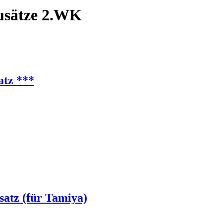
usätze 2.WK
atz ***
satz (für Tamiya)