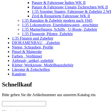
Panzer & Fahrzeuge Italien WK II
Panzer & Fahrzeuge Ungarn,Tscheschien WK II
1:35 Sonstige Staaten, Fahrzeuge & Zubehör 2.
Zivil & Requirierte Fahrzeuge WK II
1:35 Bausätze & Zubehör modern nach 1945
1:35 Lokomotiven, Eisenbahnwagen, -geschütze
1:35 Marinefiguren, Schiffe , U-Boote, Zubehör
1:35 Fluggerät, Piloten, Zubehör
1:35 Figuren und Zubehör
DIORAMENBAU , -Zubehör
Nieten, Schrauben, Profile
Pinsel & Malgeräte
Farben , Verdünner
Airbrush; -artikel,-zubehör
Kleber, Werkzeuge, Modellbauzubehör
Literatur & Zeitschriften
Kataloge
Schnellkauf
Bitte geben Sie die Artikelnummer aus unserem Katalog ein.