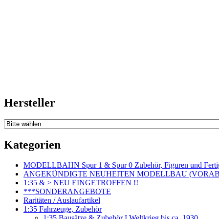
Hersteller
Kategorien
MODELLBAHN Spur 1 & Spur 0 Zubehör, Figuren und Fertig
ANGEKÜNDIGTE NEUHEITEN MODELLBAU (VORAB o
1:35 & > NEU EINGETROFFEN !!
***SONDERANGEBOTE
Raritäten / Auslaufartikel
1:35 Fahrzeuge, Zubehör
1:35 Bausätze & Zubehör I.Weltkrieg bis ca. 1930