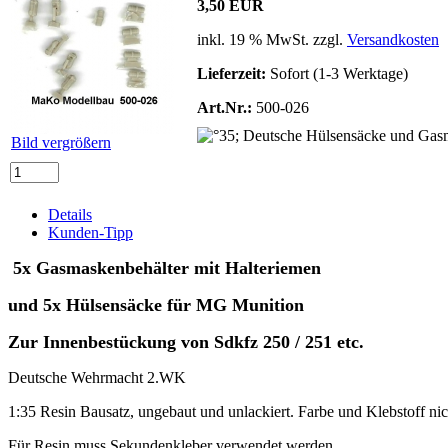
3,50 EUR
inkl. 19 % MwSt. zzgl.
Versandkosten
Lieferzeit:
Sofort (1-3 Werktage)
Art.Nr.:
500-026
Bild vergrößern
Details
Kunden-Tipp
5x Gasmaskenbehälter mit Halteriemen
und 5x Hülsensäcke für MG Munition
Zur Innenbestückung von Sdkfz 250 / 251 etc.
Deutsche Wehrmacht 2.WK
1:35 Resin Bausatz, ungebaut und unlackiert. Farbe und Klebstoff nic
Für Resin muss Sekundenkleber verwendet werden.