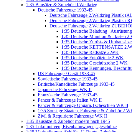
1:35 Bausätze & Zubehör II.Weltkrieg
Deutsche Fahrzeuge 1933-45
Deutsche Fahrzeuge 2.Weltkrieg Plastik (AL
Deutsche Fahrzeuge 2.Weltkrieg Plastik / RE
Deutsche Fahrzeuge 2.Weltkrieg ZUBEHÖR
1:35 Deutsche Beladung , Ausrüstu
1:35 Deutsche Munition & - kisten 
1:35 Deutsche Zurüst- & Umbausätz
1:35 Deutsche KETTENSÄTZE 2.
1:35 Deutsche Radsätze 2.WK
1:35 Deutsche Fotoätzteile 2.WK
1:35 Deutsche Geschützrohe 2.WK
1:35 Deutsche Kennungen, Beschrift
US Fahrzeuge / Gerät 1933-45
Sowjetische Fahrzeuge 1933-45
Britische/Kanadische Fahrzeuge 1933-45
Japanische Fahrzeuge WK II
Französiche Fahrzeuge 1933-45
Panzer & Fahrzeuge Italien WK II
Panzer & Fahrzeuge Ungarn,Tscheschien WK II
1:35 Sonstige Staaten, Fahrzeuge & Zubehör 2.
Zivil & Requirierte Fahrzeuge WK II
1:35 Bausätze & Zubehör modern nach 1945
1:35 Lokomotiven, Eisenbahnwagen, -geschütze
1:35 Marinefiguren, Schiffe , U-Boote, Zubehör