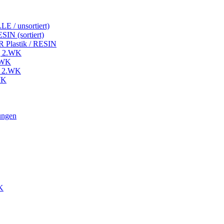
LE / unsortiert)
SIN (sortiert)
 Plastik / RESIN
ng 2.WK
2.WK
e 2.WK
WK
ungen
WK