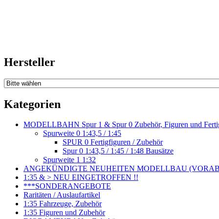
Hersteller
Kategorien
MODELLBAHN Spur 1 & Spur 0 Zubehör, Figuren und Fertig
Spurweite 0 1:43,5 / 1:45
SPUR 0 Fertigfiguren / Zubehör
Spur 0 1:43,5 / 1:45 / 1:48 Bausätze
Spurweite 1 1:32
ANGEKÜNDIGTE NEUHEITEN MODELLBAU (VORAB o
1:35 & > NEU EINGETROFFEN !!
***SONDERANGEBOTE
Raritäten / Auslaufartikel
1:35 Fahrzeuge, Zubehör
1:35 Figuren und Zubehör