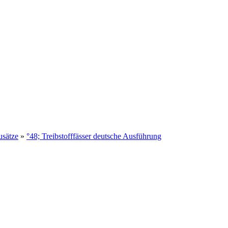
usätze
»
°48; Treibstofffässer deutsche Ausführung