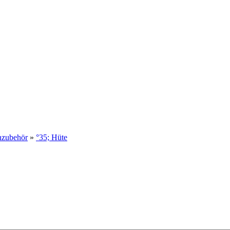
nzubehör
»
°35; Hüte