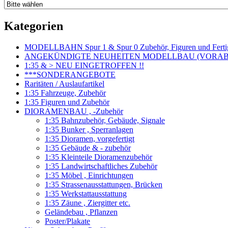
Kategorien
MODELLBAHN Spur 1 & Spur 0 Zubehör, Figuren und Fertig
ANGEKÜNDIGTE NEUHEITEN MODELLBAU (VORAB o
1:35 & > NEU EINGETROFFEN !!
***SONDERANGEBOTE
Raritäten / Auslaufartikel
1:35 Fahrzeuge, Zubehör
1:35 Figuren und Zubehör
DIORAMENBAU , -Zubehör
1:35 Bahnzubehör, Gebäude, Signale
1:35 Bunker , Sperranlagen
1:35 Dioramen, vorgefertigt
1:35 Gebäude & - zubehör
1:35 Kleinteile Dioramenzubehör
1:35 Landwirtschaftliches Zubehör
1:35 Möbel , Einrichtungen
1:35 Strassenausstattungen, Brücken
1:35 Werkstattausstattung
1:35 Zäune , Ziergitter etc.
Geländebau , Pflanzen
Poster/Plakate