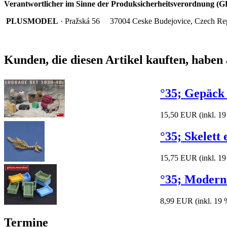
Verantwortlicher im Sinne der Produksicherheitsverordnung (GP
PLUSMODEL
· Pražská 56
37004 Ceske Budejovice, Czech Re
Kunden, die diesen Artikel kauften, haben 
°35; Gepäck 
15,50 EUR
(inkl. 1
°35; Skelett 
15,75 EUR
(inkl. 1
°35; Moderne
8,99 EUR
(inkl. 19
Termine