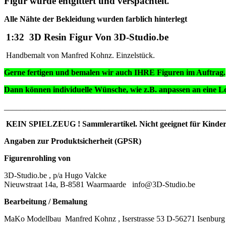
Figur wurde entgittert und verspachtelt
.
Alle Nähte der Bekleidung wurden farblich hinterlegt
1:32 3D Resin Figur Von 3D-Studio.be
Handbemalt von Manfred Kohnz. Einzelstück.
Gerne fertigen und bemalen wir auch IHRE Figuren im Auftrag.
Dann können individuelle Wünsche, wie z.B. anpassen an eine Lo
_______________________________________________________
KEIN SPIELZEUG ! Sammlerartikel. Nicht geeignet für Kinder 
Angaben zur Produktsicherheit (GPSR)
Figurenrohling von
3D-Studio.be , p/a Hugo Valcke
Nieuwstraat 14a, B-8581 Waarmaarde
info@3D-Studio.be
Bearbeitung / Bemalung
MaKo Modellbau
Manfred Kohnz , Iserstrasse 53 D-56271 Isenburg