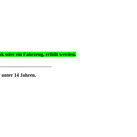
k oder ein Fahrzeug, erfüllt werden.
_____________________
unter 14 Jahren.