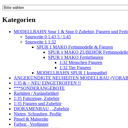
Kategorien
MODELLBAHN Spur 1 & Spur 0 Zubehör, Figuren und Fertig
Spurweite 0 1:43,5 / 1:45
Spurweite 1 1:32
SPUR 1 MAKO Fertigmodelle & Figuren
SPUR 1 MAKO ZUBEHÖR Fertigmodelle
SPUR 1 MAKO Fertigfiguren
1:32 Menschen Figuren
1:32 Tier Figuren
MODELLBAHN SPUR 1 kompatibel
ANGEKÜNDIGTE NEUHEITEN MODELLBAU (VORAB o
1:35 & > NEU EINGETROFFEN !!
***SONDERANGEBOTE
Raritäten / Auslaufartikel
1:35 Fahrzeuge, Zubehör
1:35 Figuren und Zubehör
DIORAMENBAU , -Zubehör
Nieten, Schrauben, Profile
Pinsel & Malgeräte
Farben , Verdünner