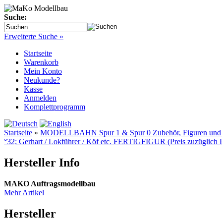
Suche:
Erweiterte Suche »
Startseite
Warenkorb
Mein Konto
Neukunde?
Kasse
Anmelden
Komplettprogramm
Startseite
»
MODELLBAHN Spur 1 & Spur 0 Zubehör, Figuren und Fe
°32; Gerhart / Lokführer / Köf etc. FERTIGFIGUR (Preis zuzüglich 
Hersteller Info
MAKO Auftragsmodellbau
Mehr Artikel
Hersteller