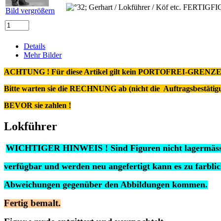
Bild vergrößern
Details
Mehr Bilder
ACHTUNG ! Für diese Artikel gilt kein PORTOFREI-GRENZE
Bitte warten sie die RECHNUNG ab (nicht die Auftragsbestäti
BEVOR sie zahlen !
Lokführer
WICHTIGER HINWEIS ! Sind Figuren nicht lagermäss
verfügbar und werden neu angefertigt kann es zu farbli
Abweichungen gegenüber den Abbildungen kommen.
Fertig bemalt.