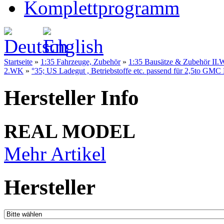
Komplettprogramm
Startseite
»
1:35 Fahrzeuge, Zubehör
»
1:35 Bausätze & Zubehör II.W
2.WK
»
°35; US Ladegut , Betriebstoffe etc. passend für 2,5to GM
Hersteller Info
REAL MODEL
Mehr Artikel
Hersteller