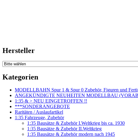
Hersteller
Kategorien
MODELLBAHN Spur 1 & Spur 0 Zubehör, Figuren und Fertig
ANGEKÜNDIGTE NEUHEITEN MODELLBAU (VORAB o
1:35 & > NEU EINGETROFFEN !!
***SONDERANGEBOTE
Raritäten / Auslaufartikel
1:35 Fahrzeuge, Zubehör
1:35 Bausätze & Zubehör I.Weltkrieg bis ca. 1930
1:35 Bausätze & Zubehör II.Weltkrieg
1:35 Bausätze & Zubehör modern nach 1945