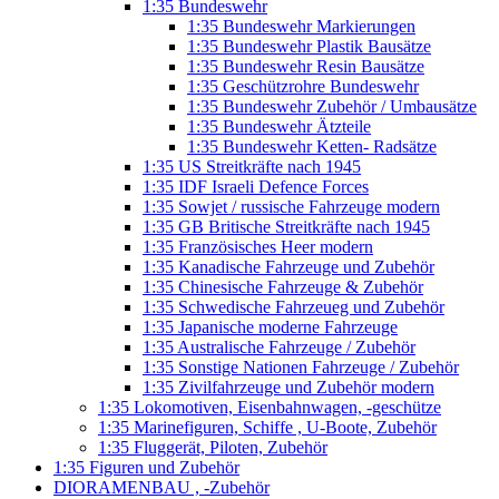
1:35 Bundeswehr
1:35 Bundeswehr Markierungen
1:35 Bundeswehr Plastik Bausätze
1:35 Bundeswehr Resin Bausätze
1:35 Geschützrohre Bundeswehr
1:35 Bundeswehr Zubehör / Umbausätze
1:35 Bundeswehr Ätzteile
1:35 Bundeswehr Ketten- Radsätze
1:35 US Streitkräfte nach 1945
1:35 IDF Israeli Defence Forces
1:35 Sowjet / russische Fahrzeuge modern
1:35 GB Britische Streitkräfte nach 1945
1:35 Französisches Heer modern
1:35 Kanadische Fahrzeuge und Zubehör
1:35 Chinesische Fahrzeuge & Zubehör
1:35 Schwedische Fahrzeueg und Zubehör
1:35 Japanische moderne Fahrzeuge
1:35 Australische Fahrzeuge / Zubehör
1:35 Sonstige Nationen Fahrzeuge / Zubehör
1:35 Zivilfahrzeuge und Zubehör modern
1:35 Lokomotiven, Eisenbahnwagen, -geschütze
1:35 Marinefiguren, Schiffe , U-Boote, Zubehör
1:35 Fluggerät, Piloten, Zubehör
1:35 Figuren und Zubehör
DIORAMENBAU , -Zubehör