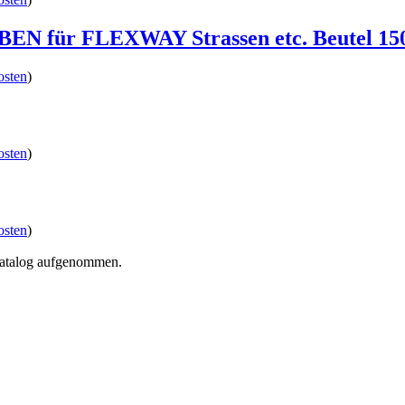
N für FLEXWAY Strassen etc. Beutel 150g 
osten
)
osten
)
osten
)
Katalog aufgenommen.