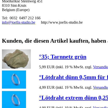
Moerkerkse Steenweg 451
8310 Sint-Kruis
Belgium (Europe)
Tel: 0032 0497 212 166
info@joefix-studio.be
http://www.joefix-studio.be
Kunden, die diesen Artikel kauften, haben 
°35; Tarnnetz grün
5,99 EUR
(inkl. 19 % MwSt. zzgl.
Versandk
°Lötdraht dünn 0,5mm für f
4,99 EUR
(inkl. 19 % MwSt. zzgl.
Versandk
°Lötdraht extrem dünn 0,25
4,99 EUR
(inkl. 19 % MwSt. zzgl.
Versandk