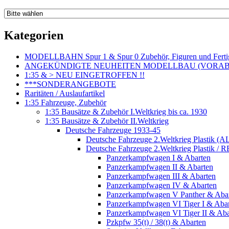
Kategorien
MODELLBAHN Spur 1 & Spur 0 Zubehör, Figuren und Fertig
ANGEKÜNDIGTE NEUHEITEN MODELLBAU (VORAB o
1:35 & > NEU EINGETROFFEN !!
***SONDERANGEBOTE
Raritäten / Auslaufartikel
1:35 Fahrzeuge, Zubehör
1:35 Bausätze & Zubehör I.Weltkrieg bis ca. 1930
1:35 Bausätze & Zubehör II.Weltkrieg
Deutsche Fahrzeuge 1933-45
Deutsche Fahrzeuge 2.Weltkrieg Plastik (AL
Deutsche Fahrzeuge 2.Weltkrieg Plastik / RE
Panzerkampfwagen I & Abarten
Panzerkampfwagen II & Abarten
Panzerkampfwagen III & Abarten
Panzerkampfwagen IV & Abarten
Panzerkampfwagen V Panther & Aba
Panzerkampfwagen VI Tiger I & Aba
Panzerkampfwagen VI Tiger II & Aba
Pzkpfw 35(t) / 38(t) & Abarten