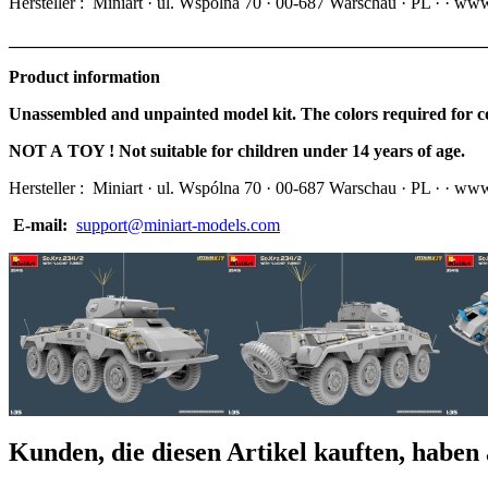
Hersteller :
Miniart · ul. Wspólna 70 · 00-687 Warschau · PL · · ww
_______________________________________________________
Product information
Unassembled and unpainted model kit. The colors required for c
NOT A TOY ! Not suitable for children under 14 years of age.
Hersteller :
Miniart · ul. Wspólna 70 · 00-687 Warschau · PL · · ww
E-mail:
support@miniart-models.com
Kunden, die diesen Artikel kauften, haben 