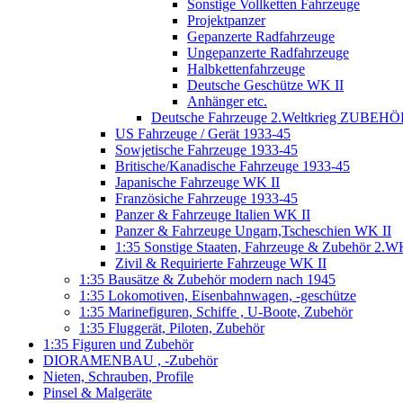
Sonstige Vollketten Fahrzeuge
Projektpanzer
Gepanzerte Radfahrzeuge
Ungepanzerte Radfahrzeuge
Halbkettenfahrzeuge
Deutsche Geschütze WK II
Anhänger etc.
Deutsche Fahrzeuge 2.Weltkrieg ZUBEHÖR
US Fahrzeuge / Gerät 1933-45
Sowjetische Fahrzeuge 1933-45
Britische/Kanadische Fahrzeuge 1933-45
Japanische Fahrzeuge WK II
Französiche Fahrzeuge 1933-45
Panzer & Fahrzeuge Italien WK II
Panzer & Fahrzeuge Ungarn,Tscheschien WK II
1:35 Sonstige Staaten, Fahrzeuge & Zubehör 2.
Zivil & Requirierte Fahrzeuge WK II
1:35 Bausätze & Zubehör modern nach 1945
1:35 Lokomotiven, Eisenbahnwagen, -geschütze
1:35 Marinefiguren, Schiffe , U-Boote, Zubehör
1:35 Fluggerät, Piloten, Zubehör
1:35 Figuren und Zubehör
DIORAMENBAU , -Zubehör
Nieten, Schrauben, Profile
Pinsel & Malgeräte