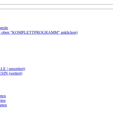
teile
ben "KOMPLETTPROGRAMM" anklicken)
LE / unsortiert)
SIN (sortiert)
rten
rten
rten