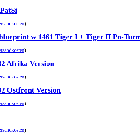
PatSi
ersandkosten
)
blueprint w 1461 Tiger I + Tiger II Po-Tur
ersandkosten
)
2 Afrika Version
ersandkosten
)
2 Ostfront Version
ersandkosten
)
ersandkosten
)