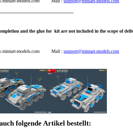
w.miniart-models.com
Mail :
support@miniart-models.com
_______________________________
ompletion and the glue for
kit are not included in the scope of deli
w.miniart-models.com
Mail :
support@miniart-models.com
auch folgende Artikel bestellt: