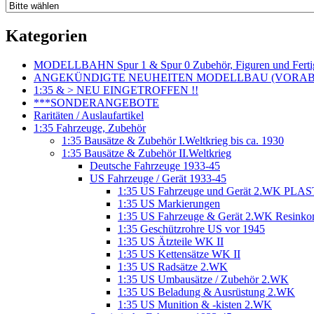
Kategorien
MODELLBAHN Spur 1 & Spur 0 Zubehör, Figuren und Fertig
ANGEKÜNDIGTE NEUHEITEN MODELLBAU (VORAB o
1:35 & > NEU EINGETROFFEN !!
***SONDERANGEBOTE
Raritäten / Auslaufartikel
1:35 Fahrzeuge, Zubehör
1:35 Bausätze & Zubehör I.Weltkrieg bis ca. 1930
1:35 Bausätze & Zubehör II.Weltkrieg
Deutsche Fahrzeuge 1933-45
US Fahrzeuge / Gerät 1933-45
1:35 US Fahrzeuge und Gerät 2.WK PLA
1:35 US Markierungen
1:35 US Fahrzeuge & Gerät 2.WK Resinkom
1:35 Geschützrohre US vor 1945
1:35 US Ätzteile WK II
1:35 US Kettensätze WK II
1:35 US Radsätze 2.WK
1:35 US Umbausätze / Zubehör 2.WK
1:35 US Beladung & Ausrüstung 2.WK
1:35 US Munition & -kisten 2.WK