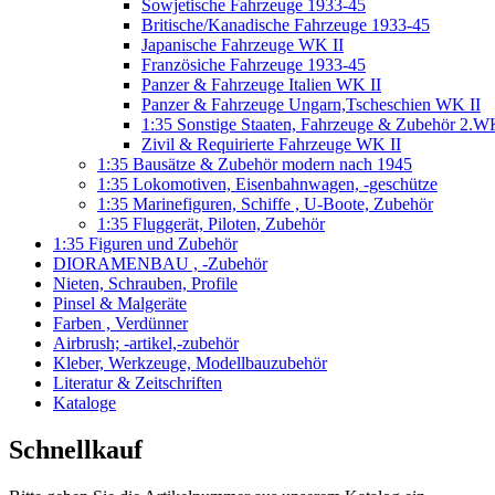
Sowjetische Fahrzeuge 1933-45
Britische/Kanadische Fahrzeuge 1933-45
Japanische Fahrzeuge WK II
Französiche Fahrzeuge 1933-45
Panzer & Fahrzeuge Italien WK II
Panzer & Fahrzeuge Ungarn,Tscheschien WK II
1:35 Sonstige Staaten, Fahrzeuge & Zubehör 2.
Zivil & Requirierte Fahrzeuge WK II
1:35 Bausätze & Zubehör modern nach 1945
1:35 Lokomotiven, Eisenbahnwagen, -geschütze
1:35 Marinefiguren, Schiffe , U-Boote, Zubehör
1:35 Fluggerät, Piloten, Zubehör
1:35 Figuren und Zubehör
DIORAMENBAU , -Zubehör
Nieten, Schrauben, Profile
Pinsel & Malgeräte
Farben , Verdünner
Airbrush; -artikel,-zubehör
Kleber, Werkzeuge, Modellbauzubehör
Literatur & Zeitschriften
Kataloge
Schnellkauf