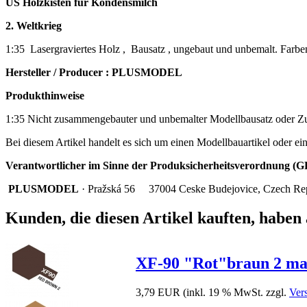
US Holzkisten für Kondensmilch
2. Weltkrieg
1:35 Lasergraviertes Holz , Bausatz , ungebaut und unbemalt. Farben
Hersteller / Producer : PLUSMODEL
Produkthinweise
1:35 Nicht zusammengebauter und unbemalter Modellbausatz oder Zur
Bei diesem Artikel handelt es sich um einen Modellbauartikel oder ei
Verantwortlicher im Sinne der Produksicherheitsverordnung (GP
PLUSMODEL
· Pražská 56
37004 Ceske Budejovice, Czech Re
Kunden, die diesen Artikel kauften, haben 
XF-90 "Rot"braun 2 mat
3,79 EUR
(inkl. 19 % MwSt. zzgl.
Ver