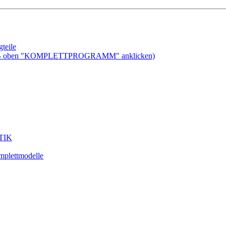
teile
ben "KOMPLETTPROGRAMM" anklicken)
STIK
plettmodelle