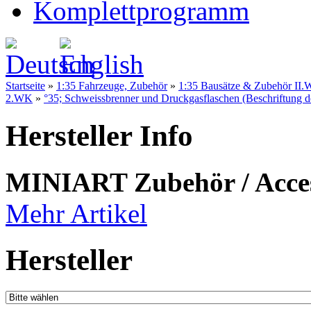
Komplettprogramm
Startseite
»
1:35 Fahrzeuge, Zubehör
»
1:35 Bausätze & Zubehör II.W
2.WK
»
°35; Schweissbrenner und Druckgasflaschen (Beschriftung deu
Hersteller Info
MINIART Zubehör / Acce
Mehr Artikel
Hersteller